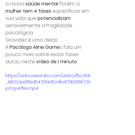
a nossa 
saúde mental
. Porém, a 
mulher tem 4 fases
 específicas em 
sua vida que 
potencializam
sensivelmente a fragilidade 
psicológica.
Gravidez é uma delas.
A 
Psicóloga Aline Gome
s fala um 
pouco mais sobre essas fases 
duras, neste 
vídeo de 1 minuto:
https://video.wixstatic.com/video/f5c358
_8822da0f16d54705bf524fe873fd115f/720
p/mp4/file.mp4