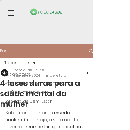
Post
Todos posts
Foco Saúde Online
Todos posts
4 de jul. de 2024
1 min de leitura
4 fases duras para a
Mãe, mulher e empreendedora
saúde mental da
Rotina simples e leve
Jornada de Bem-Estar
mulher
Sabemos que nesse 
mundo 
acelerado
 de hoje, a vida nos traz 
diversos 
momentos que desafiam