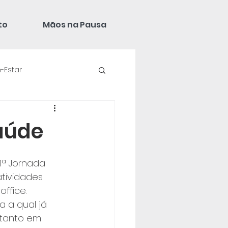
to
Mãos na Pausa
-Estar
aúde
1ª Jornada 
tividades 
ffice.
 a qual já 
 tanto em 