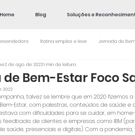
Home
Blog
Soluções e Reconhecimen
mpreendedora
Rotina simples e leve
Jornada de Bem
ne
2 de ago. de 2022
1 min de leitura
 de Bem-Estar Foco S
e 2022
ompanha, talvez se lembre que em 2020 fizemos a 
 Bem-Estar, com palestras, conteúdos de saúde e a
estava com dificuldades para se cuidar, em home-o
feedbacks de clientes e empresas como IBM (para
 saúde, presenciais e digitais). Com a pandemia,