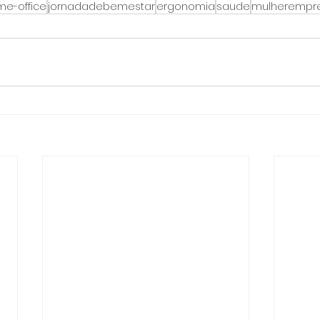
e-office
jornadadebemestar
ergonomia
saude
mulherempr