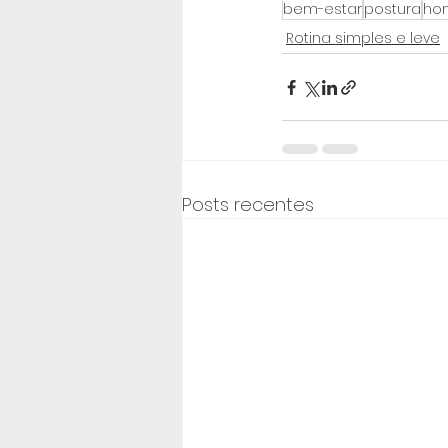
bem-estar
postura
hom
Rotina simples e leve
Posts recentes