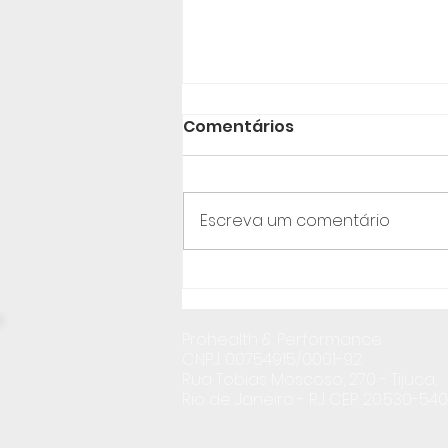
Comentários
Escreva um comentário
4 fases duras para a
saúde mental da mulher
Prohealth & Performance
CNPJ: 00754915/0001-92
Rua Tobias Moscoso, 270 - Tijuca,
Rio de Janeiro - RJ CEP. 20.530-540