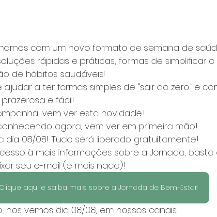
ornamos com um novo formato de semana de saúd
oluções rápidas e práticas, formas de simplificar o
ão de hábitos saudáveis!
e ajudar a ter formas simples de "sair do zero" e c
prazerosa e fácil!
ompanha, vem ver esta novidade!
conhecendo agora, vem ver em primeira mão!
 dia 08/08! Tudo será liberado gratuitamente!
cesso à mais informações sobre a Jornada, basta c
xar seu e-mail (e mais nada)!
Clique aqui e saiba mais sobre a Jornada de Bem-Estar!
o, nos vemos dia 08/08, em nossos canais!