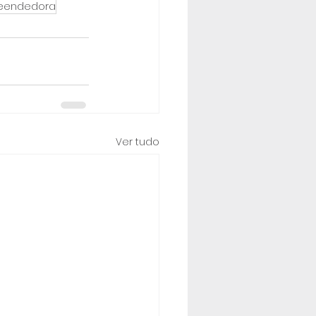
eendedora
Ver tudo