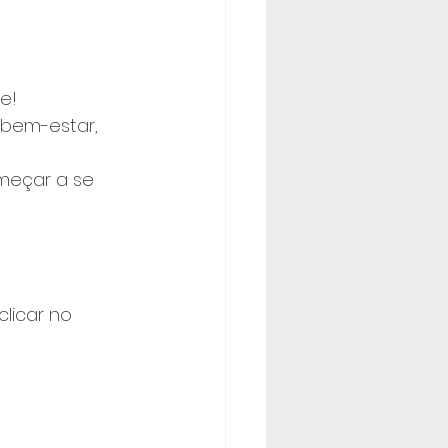
e! 
 bem-estar, 
omeçar a se 
licar no 