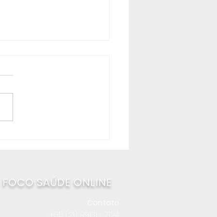
lação entre jejum,
as e exercícios...
FOCO SAÚDE ONLINE
Contato
+55 (21) 99131 - 7124