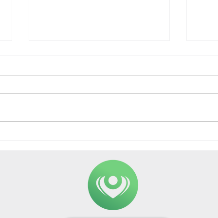
Compulsão (de comer,
A re
de comprar...),
frut
hormônios, estresses...