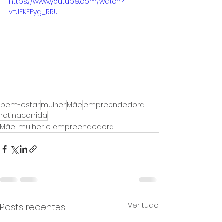
https://www.youtube.com/watch?
v=JFKFEyg_RRU
bem-estar
mulher
Mãe
empreendedora
rotinacorrida
Mãe, mulher e empreendedora
Ver tudo
Posts recentes