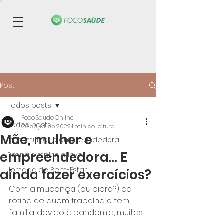
Post
Todos posts
Foco Saúde Online
Todos posts
26 de jul. de 2022
1 min de leitura
Mãe, mulher e
Mãe, mulher e empreendedora
empreendedora... E
Rotina simples e leve
Jornada de Bem-Estar
ainda fazer exercícios?
Com a mudança (ou piora?) da 
rotina de quem trabalha e tem 
família, devido à pandemia, muitas 