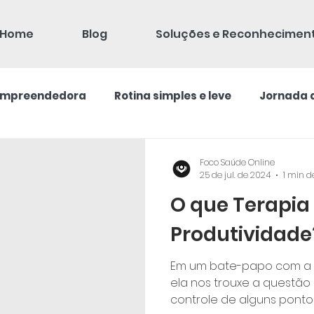
Home
Blog
Soluções e Reconhecimen
 empreendedora
Rotina simples e leve
Jornada 
Foco Saúde Online
25 de jul. de 2024
1 min d
O que Terapia
Produtividade
Em um bate-papo com a P
ela nos trouxe a questã
controle de alguns pontos