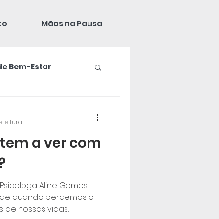
to
Mãos na Pausa
de Bem-Estar
e leitura
 tem a ver com
?
sicologa Aline Gomes,
o de quando perdemos o
 de nossas vidas...