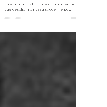
mental da mulher
Sabemos que nesse mundo acelerado de
hoje, a vida nos traz diversos momentos
que desafiam a nossa saúde mental.
Porém, a mulher tem 4...