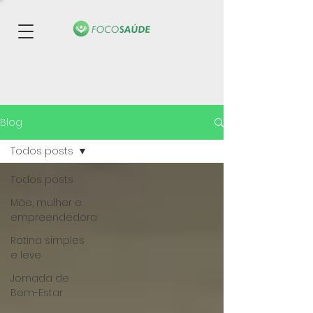
Blog
Todos posts
Todos posts
Mãe, mulher e
empreendedora
Rotina simples
e leve
Jornada de
Bem-Estar