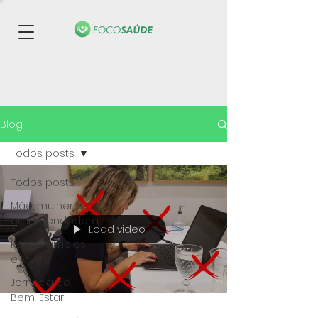
Blog
Todos posts
Todos posts
Mãe, mulher e
empreendedora
Load video
Rotina simples
e leve
Jornada de
Bem-Estar