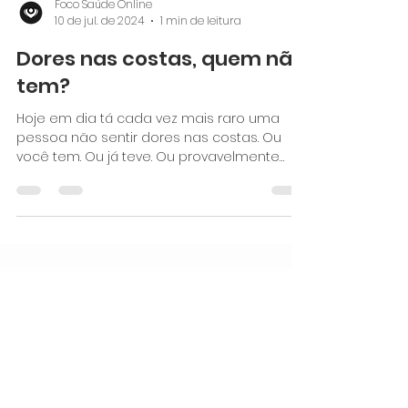
Foco Saúde Online
10 de jul. de 2024
1 min de leitura
Dores nas costas, quem não
tem?
Hoje em dia tá cada vez mais raro uma
pessoa não sentir dores nas costas. Ou
você tem. Ou já teve. Ou provavelmente
terá. E com o mundo...